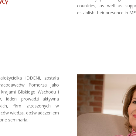
countries, as well as suppo
establish their presence in M
ałożycielka IDDENI, została
Pracodawców Pomorza jako
krajami Bliskiego Wschodu i
y, Iddeni prowadzi aktywna
kich, firm zrzeszonych w
orców wiedzą, doświadczeniem
one seminaria.