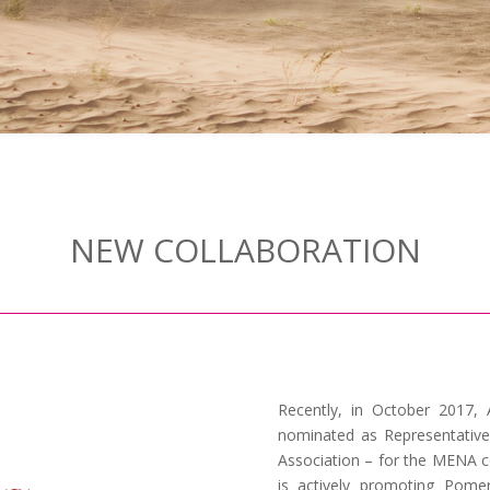
NEW COLLABORATION
Recently, in October 2017, 
nominated as Representativ
Association – for the MENA coll
is actively promoting Pome