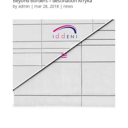
Beyond Borders – destination Afryka
by
admin
|
mar 28, 2018
|
news